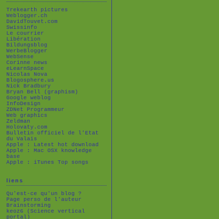
Trekearth pictures
Weblogger.ch
DavidTouvet.com
Swissinfo
Le courrier
Libération
Bildungsblog
WerbeBlogger
WebSense
Corinne news
eLearnSpace
Nicolas Nova
Blogosphere.us
Nick Bradbury
Bryan Bell (graphism)
Google weblog
InfoDesign
ZDNet Programmeur
Web graphics
Zeldman
Holovaty.com
Bulletin officiel de l'Etat
du Valais
Apple : Latest hot download
Apple : Mac OSX knowledge
base
Apple : iTunes Top songs
liens
Qu'est-ce qu'un blog ?
Page perso de l'auteur
Brainstorming
keoz6 (Science vertical
portal)