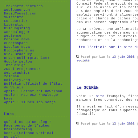
Conseil Fédéral prévoit de m
Trekearth pictures
sur les salaires et les rent
Weblogger.ch
3 % des emplois d'ici 2006 d
DavidTouvet.com
emplois serviront à alimente
Swissinfo
prise en charge de tâches no
Le courrier
emplois seront supprimés déf
Libération
Bildungsblog
Le CF prévoit une améliorati
WerbeBlogger
augmentation des dépenses an
WebSense
budget de 2003 est toutefois
Corinne news
recherche et de la technolog
eLearnSpace
Nicolas Nova
Lire l'article sur le site d
Blogosphere.us
Nick Bradbury
Posté par Lio le
13 juin 2003
Bryan Bell (graphism)
société
Google weblog
InfoDesign
ZDNet Programmeur
Web graphics
Zeldman
Holovaty.com
Bulletin officiel de l'Etat
du Valais
Le SCÉRÉN
Apple : Latest hot download
Apple : Mac OSX knowledge
Voici un
site
français, finan
base
manière très concrète, des r
Apple : iTunes Top songs
Il s'agit en fait d'un résea
pédagogique de tous supports
liens
éducatif.
Qu'est-ce qu'un blog ?
Posté par Lio le
12 juin 2003
Page perso de l'auteur
Brainstorming
keoz6 (Science vertical
portal)