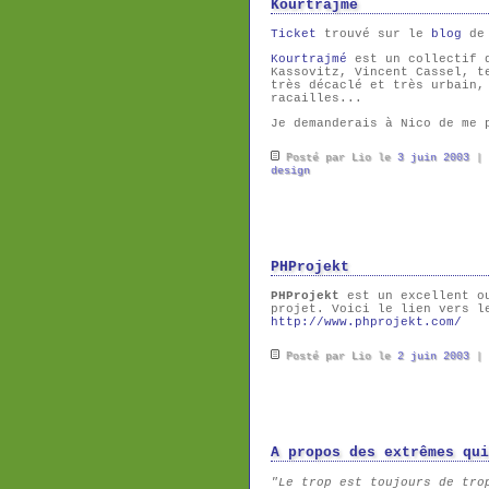
Kourtrajmé
Ticket
trouvé sur le
blog
de
Kourtrajmé
est un collectif q
Kassovitz, Vincent Cassel, t
très décaclé et très urbain,
racailles...
Je demanderais à Nico de me 
Posté par Lio le
3 juin 2003
|
design
PHProjekt
PHProjekt
est un excellent ou
projet. Voici le lien vers l
http://www.phprojekt.com/
Posté par Lio le
2 juin 2003
|
A propos des extrêmes qui
"Le trop est toujours de tro