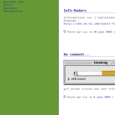
Nouveau jour
TECFA
Swissgeo
Info-Radars
Meteosuisse
Informations sur l'emplaceme
Romande :
http://195.65.51.180/natel-f
Posté par Lio le
10 juin 2003
No comment...
gif animé trouvé par mon frè
Posté par Lio le
6 juin 2003
|