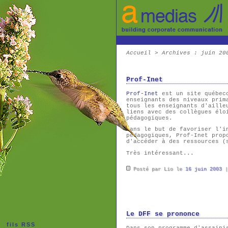
Accueil
>
Archives
: juin 20
Prof-Inet
Prof-Inet
est un site québeco
enseignants des niveaux prim
tous les enseignants d'aille
liens avec des collègues élo
pédagogiques.
Dans le but de favoriser l'i
pédagogiques, Prof-Inet pro
d'accéder à des ressources (
Très intéressant...
Posté par Lio le
16 juin 2003
Le DFF se prononce
fils RSS
Dans son programme d'assaini