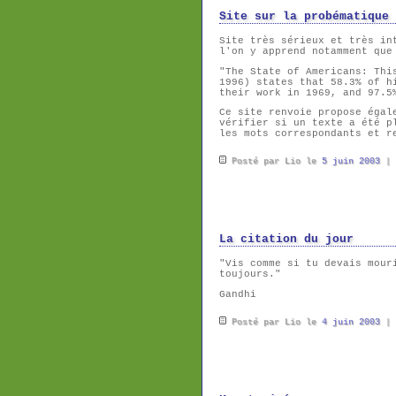
Site sur la probématique 
Site très sérieux et très in
l'on y apprend notamment que
"The State of Americans: Thi
1996) states that 58.3% of h
their work in 1969, and 97.5
Ce site renvoie propose éga
vérifier si un texte a été p
les mots correspondants et r
Posté par Lio le
5 juin 2003
|
La citation du jour
"Vis comme si tu devais mour
toujours."
Gandhi
Posté par Lio le
4 juin 2003
|