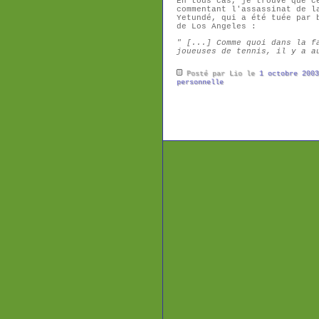
En tous cas, je trouve que c
commentant l'assassinat de l
Yetundé, qui a été tuée par 
de Los Angeles :
" [...] Comme quoi dans la f
joueuses de tennis, il y a a
Posté par Lio le
1 octobre 2003
personnelle