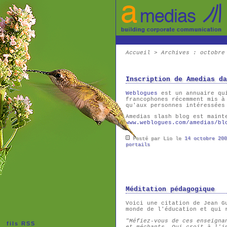
Accueil
>
Archives
: octobre
Inscription de Amedias da
Weblogues
est un annuaire qui
francophones récemment mis à
qu'aux personnes intéressées
Amedias slash blog est maint
www.weblogues.com/amedias/bl
Posté par Lio le
14 octobre 200
portails
Méditation pédagogique
Voici une citation de Jean G
monde de l'éducation et qui
"Méfiez-vous de ces enseigna
fils RSS
et méchants. Qui croit à l'i