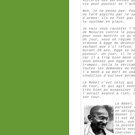
voitures des personnes q
vie pour pouvoir se l'ac
Non, je ne pense pas. Po
ou tard aspirés par le s
d'armes: ils ne font pas
le système en place.
Je vais vous raconter l'
de
Mesures contre le pou
pour vous montrer ce qu'
Un jour, sous un régime 
ordonne à Egge de deveni
sachant que s'il refuse,
Durant 20 ans, Egge se s
pouvoir. Un jour, il le 
car il a trop bien mené 
Vous pensez que Egge est
trompez. Voila le vérita
toutes les demandes du P
l'a mené a sa mort en us
condition d'esclave perm
Le Rebel c'est celui qui
de tour, et qui agit ave
très bien pu assassiner 
l'aurait avancé à rien, 
son tour.
Le Rebel
parvient 
en oblige
donner l'
il est dé
bien, son
la pointe
noble enc
chercher 