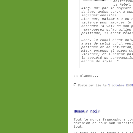
malfaiteu
Le Rebel
King
, qui par le boycott
de bus, amène J.F.K à su
ségrégationnistes.
Bien sur,
Malcom X
a eu r
violence pour amorcer le
entendre la voix de son 
remarquerez qu'au milieu
politique, il s'est réso
Donc, le rebel c'est cel
armes de celui qu'il veu
patience et de réflexion
mieux entendu et mieux c
violence; et sûrement pa
la société de consommati
manque de style. "
La classe...
Posté par Lio le
1 octobre 2003
Humour noir
Tout le monde francophone co
dérision et pour son imperti
tout.