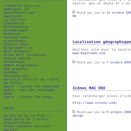
naître. Qui en doute et s'en
Trekearth pictures
Weblogger.ch
Posté par Lio le
14 octobre 200
DavidTouvet.com
RH
Swissinfo
Le courrier
Libération
Bildungsblog
WerbeBlogger
WebSense
Corinne news
eLearnSpace
Localisation géographique
Nicolas Nova
Blogosphere.us
Meilleur site pour la locali
Nick Bradbury
www.maporama.com
Bryan Bell (graphism)
Google weblog
InfoDesign
Posté par Lio le
7 octobre 2003
ZDNet Programmeur
Web graphics
Zeldman
Holovaty.com
Bulletin officiel de l'Etat
du Valais
Apple : Latest hot download
Icônes MAC OSX
Apple : Mac OSX knowledge
base
Pour télécharger plein d'icô
Apple : iTunes Top songs
http://www.xicons.com/
liens
Posté par Lio le
5 octobre 2003
design
Qu'est-ce qu'un blog ?
Page perso de l'auteur
Brainstorming
keoz6 (Science vertical
portal)