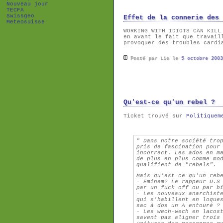
Nouveau jour
TECFA
Swissgeo
Effet de la connerie des 
Meteosuisse
WORKING WITH IDIOTS CAN KIL
en avant le fait que travail
provoquer des troubles cardi
Posté par Lio le
5 octobre 2003
Qu'est-ce qu'un rebel ?
Ticket trouvé sur
Politiquem
" Dans notre société tro
pris de fascination pour
incorrect. Les ados en m
de plus en plus comme mo
qualifient de "rebels".
Mais qu'est-ce qu'un reb
- Eminem? Le rappeur U.S
par un fuck off ou par b
- Les nouveaux anarchist
qui s'habillent en loque
sac à dos un A entouré ?
- Les wech-wech en lacos
savent pas aligner trois