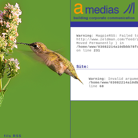
Warning
: MagpieRSS: Failed t
http://www.zeldman.com/feed/
Moved Permanently ) in
/home/www/03082214a10dbbb78f
on line
231
Site:
Warning
: Invalid argum
/home/www/03082214a10d
line
68
fils RSS