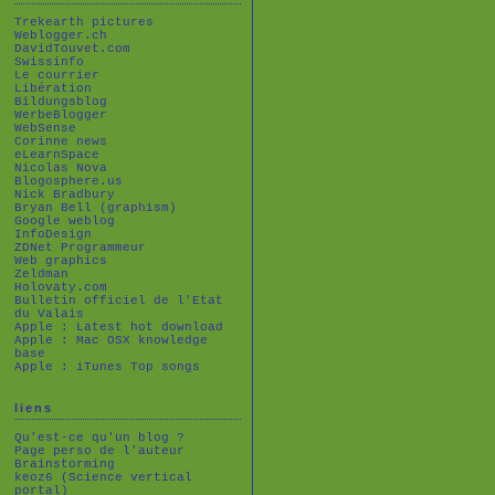
Trekearth pictures
Weblogger.ch
DavidTouvet.com
Swissinfo
Le courrier
Libération
Bildungsblog
WerbeBlogger
WebSense
Corinne news
eLearnSpace
Nicolas Nova
Blogosphere.us
Nick Bradbury
Bryan Bell (graphism)
Google weblog
InfoDesign
ZDNet Programmeur
Web graphics
Zeldman
Holovaty.com
Bulletin officiel de l'Etat
du Valais
Apple : Latest hot download
Apple : Mac OSX knowledge
base
Apple : iTunes Top songs
liens
Qu'est-ce qu'un blog ?
Page perso de l'auteur
Brainstorming
keoz6 (Science vertical
portal)