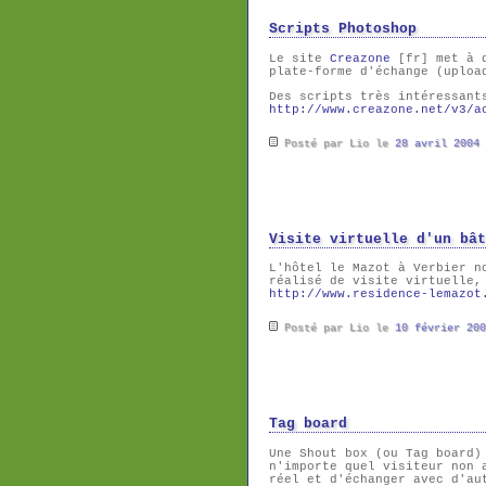
Scripts Photoshop
Le site
Creazone
[fr] met à d
plate-forme d'échange (uploa
Des scripts très intéressant
http://www.creazone.net/v3/a
Posté par Lio le
28 avril 2004
Visite virtuelle d'un bât
L'hôtel le Mazot à Verbier n
réalisé de visite virtuelle
http://www.residence-lemazot
Posté par Lio le
10 février 200
Tag board
Une Shout box (ou Tag board)
n'importe quel visiteur non 
réel et d'échanger avec d'au