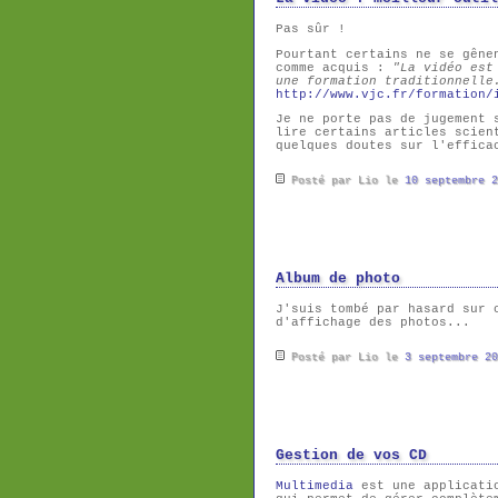
Pas sûr !
Pourtant certains ne se gêne
comme acquis :
"La vidéo est
une formation traditionnelle
http://www.vjc.fr/formation/
Je ne porte pas de jugement 
lire certains articles scien
quelques doutes sur l'effica
Posté par Lio le
10 septembre 2
Album de photo
J'suis tombé par hasard sur
d'affichage des photos...
Posté par Lio le
3 septembre 20
Gestion de vos CD
Multimedia
est une applicatio