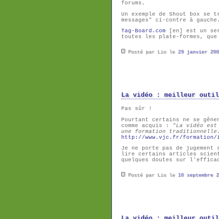
forums.
Un exemple de Shout box se t
messages" ci-contre à gauche
Tag-Board.com
[en] est un ser
toutes les plate-formes, que
Posté par Lio le
29 janvier 200
La vidéo : meilleur outil
Pas sûr !
Pourtant certains ne se gêne
comme acquis :
"La vidéo est
une formation traditionnelle
http://www.vjc.fr/formation/
Je ne porte pas de jugement 
lire certains articles scien
quelques doutes sur l'effica
Posté par Lio le
10 septembre 2
La vidéo : meilleur outil