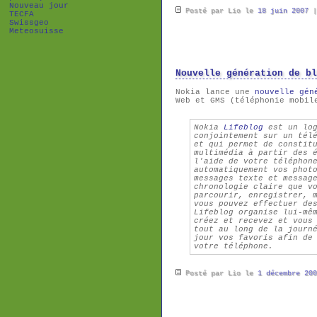
Nouveau jour
Posté par Lio le
18 juin 2007
TECFA
Swissgeo
Meteosuisse
Nouvelle génération de bl
Nokia lance une
nouvelle gén
Web et GMS (téléphonie mobil
Nokia
Lifeblog
est un log
conjointement sur un tél
et qui permet de constit
multimédia à partir des 
l'aide de votre téléphon
automatiquement vos phot
messages texte et messag
chronologie claire que v
parcourir, enregistrer, 
vous pouvez effectuer de
Lifeblog organise lui-mê
créez et recevez et vous
tout au long de la journ
jour vos favoris afin de
votre téléphone.
Posté par Lio le
1 décembre 200