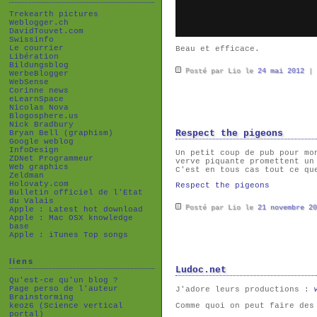
Trekearth pictures
Weblogger.ch
DavidTouvet.com
Swissinfo
Le courrier
Beau et efficace.
Libération
Bildungsblog
Posté par Lio le
24 mai 2012
|
WerbeBlogger
WebSense
Corinne news
eLearnSpace
Nicolas Nova
Blogosphere.us
Nick Bradbury
Bryan Bell (graphism)
Respect the pigeons
Google weblog
InfoDesign
Un petit coup de pub pour mo
ZDNet Programmeur
verve piquante promettent un
Web graphics
C'est en tous cas tout ce qu
Zeldman
Holovaty.com
Respect the pigeons
Bulletin officiel de l'Etat
du Valais
Posté par Lio le
21 novembre 20
Apple : Latest hot download
Apple : Mac OSX knowledge
base
Apple : iTunes Top songs
liens
Ludoc.net
Qu'est-ce qu'un blog ?
Page perso de l'auteur
J'adore leurs productions :
Brainstorming
Comme quoi on peut faire des
keoz6 (Science vertical
portal)