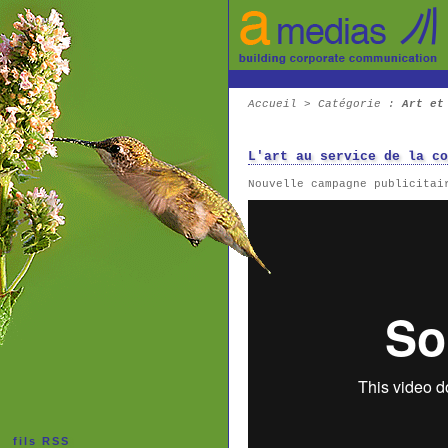
Accueil
>
Catégorie
:
Art et
L'art au service de la co
Nouvelle campagne publicitai
fils RSS