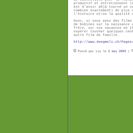
productif et entretiennent l
est d'avoir déjà tourné un c
combien exactement) de plus 
l'histoire et/ou la qualité 
Donc, si vous avez des films
de bobines sur la naissance 
frère, sur vos vacances en I
espérer toucher quelques cen
autre film de famille.
http://www.doegmeli.ch/Pages
Posté par Lio le
2 mai 2003
|