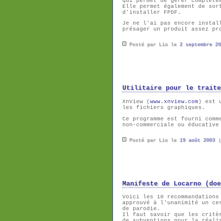
qui permet de gérer complète
Elle permet également de sor
d'installer FPDF.
Je ne l'ai pas encore instal
présager un produit assez p
Posté par Lio le
2 septembre 20
Utilitaire pour le traite
XnView (
www.xnview.com
) est 
les fichiers graphiques.
Ce programme est fourni comm
non-commerciale ou éducative
Posté par Lio le
19 août 2003
Manifeste de Locarno (doe
Voici les 10 recommandations
approuvé à l'unanimité un ce
de parodie.
Il faut savoir que les critè
de subventions pour la réali