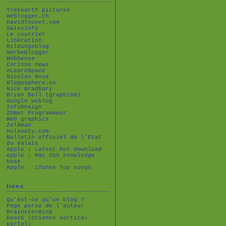
Trekearth pictures
Weblogger.ch
DavidTouvet.com
Swissinfo
Le courrier
Libération
Bildungsblog
WerbeBlogger
WebSense
Corinne news
eLearnSpace
Nicolas Nova
Blogosphere.us
Nick Bradbury
Bryan Bell (graphism)
Google weblog
InfoDesign
ZDNet Programmeur
Web graphics
Zeldman
Holovaty.com
Bulletin officiel de l'Etat
du Valais
Apple : Latest hot download
Apple : Mac OSX knowledge
base
Apple : iTunes Top songs
liens
Qu'est-ce qu'un blog ?
Page perso de l'auteur
Brainstorming
keoz6 (Science vertical
portal)